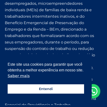
desempregados, microempreendedores
individuais (MEIs) de famílias de baixa renda e
trabalhadores intermitentes inativos, e do
Benefício Emergencial de Preservação do
Emprego e da Renda – BEm, direcionado a
trabalhadores que formalizaram acordo com os
seus empregadores, durante o período, para
suspensão do contrato de trabalho ou redução
proporcional de jornada de trabalho e de salário
nos termos da Medida Provisória nº 936/2020,
Este site usa cookies para garantir que você
posteriormente convertida na Lei 14.020/2020.
obtenha a melhor experiência em nosso site.
Saber mais
Estima-se que mais de 66 milhões de pessoas
receberam diretamente o Auxílio Emergencial
Entendi
desde abril, e quase 300 mil trabalhadores foram
atingidos pelo BEm, de acordo com a Secretaria
Especial de Previdência e Trabalho.