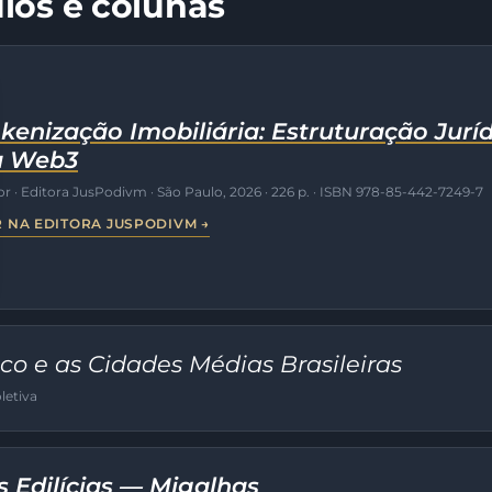
ulos e colunas
kenização Imobiliária: Estruturação Juríd
a Web3
r · Editora JusPodivm · São Paulo, 2026 · 226 p. · ISBN 978-85-442-7249-7
 NA EDITORA JUSPODIVM →
ico e as Cidades Médias Brasileiras
letiva
 Edilícias — Migalhas