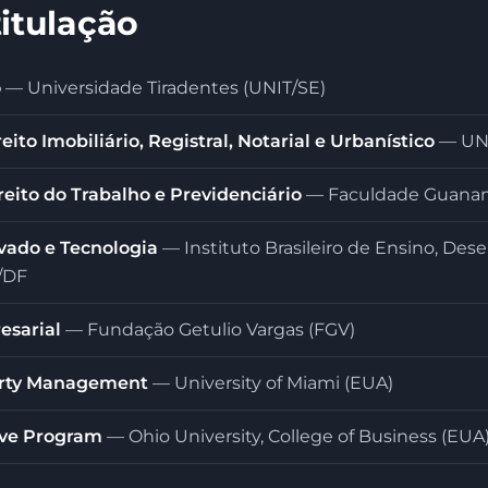
itulação
o
— Universidade Tiradentes (UNIT/SE)
ito Imobiliário, Registral, Notarial e Urbanístico
— UNI
eito do Trabalho e Previdenciário
— Faculdade Guana
vado e Tecnologia
— Instituto Brasileiro de Ensino, De
a/DF
sarial
— Fundação Getulio Vargas (FGV)
perty Management
— University of Miami (EUA)
ve Program
— Ohio University, College of Business (EUA