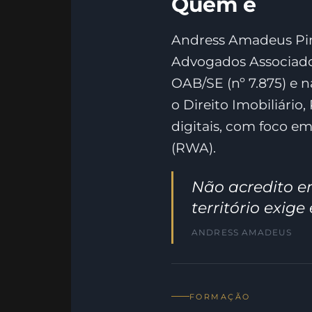
Quem é
Andress Amadeus Pin
Advogados Associados,
OAB/SE (nº 7.875) e 
o Direito Imobiliário,
digitais, com foco em
(RWA).
Não acredito em
território exig
ANDRESS AMADEUS
FORMAÇÃO