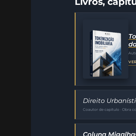
Livros, capít
To
d
Auto
VER
Direito Urbaníst
Coautor de capítulo · Obra co
Coluna Migalhas