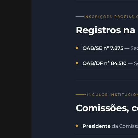
INSCRIÇÕES PROFISSI
Registros n
OAB/SE nº 7.875
— Sec
OAB/DF nº 84.510
— Se
VÍNCULOS INSTITUCIO
Comissões, c
Presidente
da Comiss