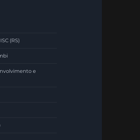
SC (RS)
mbi
senvolvimento e
)